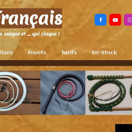
Français


 unique et .... qui claque !
tions
Fouets
Tarifs
En-Stock