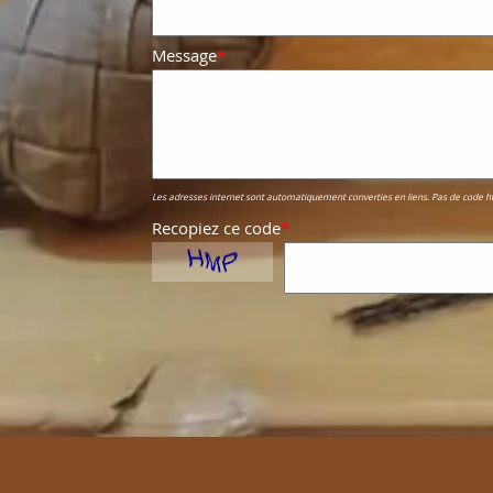
Message
*
Les adresses internet sont automatiquement converties en liens. Pas de code h
Recopiez ce code
*