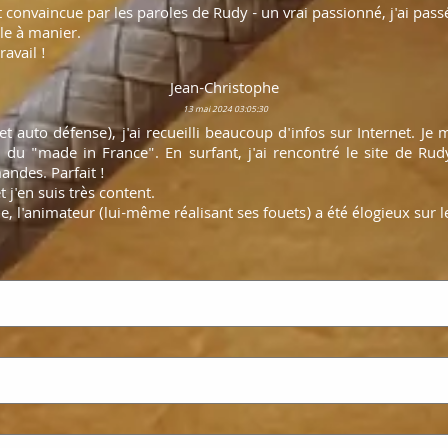
 convaincue par les paroles de Rudy - un vrai passionné, j'ai p
ile à manier.
avail !
Jean-Christophe
13 mai 2024 03:05:30
 auto défense), j'ai recueilli beaucoup d'infos sur Internet. J
t du "made in France". En surfant, j'ai rencontré le site de Rud
andes. Parfait !
 j'en suis très content.
, l'animateur (lui-même réalisant ses fouets) a été élogieux sur l