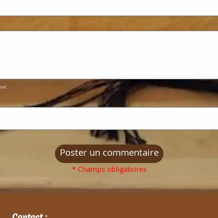
tml.
* Champs obligatoires
Contact :