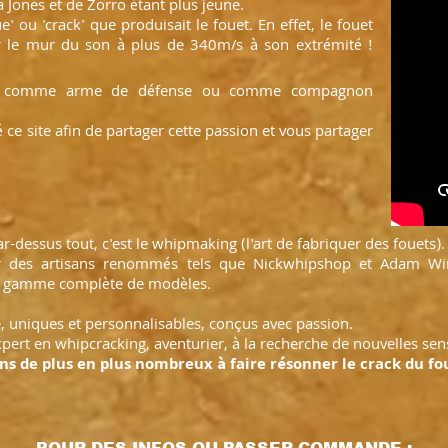
a Jones et de Zorro étant plus jeune.
e' ou 'crack' que produisait le fouet. En effet, le fouet
r le mur du son à plus de 340m/s à son extrémité !
ssant comme arme de défense ou comme compagnon
 ce site afin de partager cette passion et vous partager
-dessus tout, c'est le whipmaking (l'art de fabriquer des fouets).
ar des artisans renommés tels que Nickwhipshop et Adam Win
ne gamme complète de modèles.
, uniques et personnalisables, conçus avec passion.
xpert en whipcracking, aventurier, à la recherche de nouvelles sen
s de plus en plus nombreux à faire résonner le crack du fou
POUR DES INFOS OU PASSER COMMANDE :