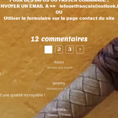
ENVOYER UN EMAIL A =>
lefouetfrancais@outlook.
OU
Utiliser le formulaire sur la page contact du site
12 commentaires
1
2
3
>
Kevin
18 octobre 2025 18:42:48
l !
Jeremy
18 octobre 2025 18:23:52
d'une qualité incroyable !
Dorella
16 avril 2025 03:33:06