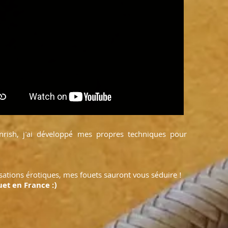
rish, j'ai développé mes propres techniques pour
sations érotiques, mes fouets sauront vous séduire !
et en France :)