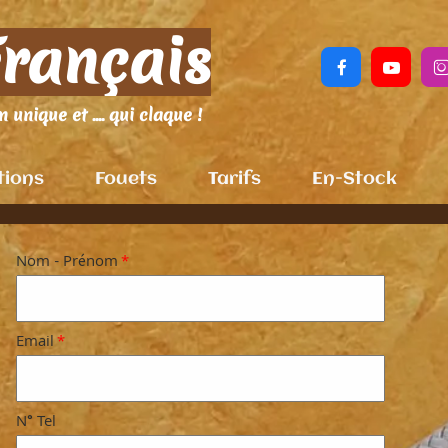
Français


 unique et .... qui claque !
tions
Fouets
Tarifs
En-Stock
Nom - Prénom
*
Email
*
N° Tel