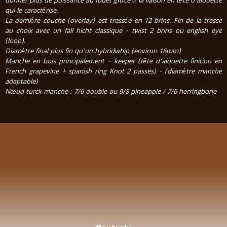
donner plus de puissance au fouet grâce à la liaison en tête d’alouette
qui le caractérise.
La dernière couche (overlay) est tressée en 12 brins. Fin de la tresse
au choix avec un fall hicht classique - twist 2 brins ou english eye
(loop).
Diamètre final plus fin qu’un hybridwhip (environ 16mm)
Manche en bois principalement – keeper (tête d’alouette finition en
French grapevine + spanish ring Knot 2 passes) - (diamètre manche
adaptable)
Nœud turck manche : 7/6 double ou 9/8 pineapple / 7/6 herringbone